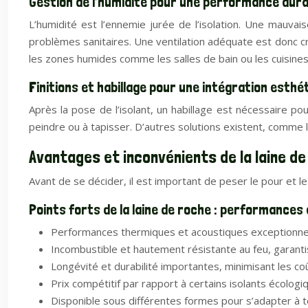
Gestion de l’humidité pour une performance dura
L’humidité est l’ennemie jurée de l’isolation. Une mauva
problèmes sanitaires. Une ventilation adéquate est donc cr
les zones humides comme les salles de bain ou les cuisines
Finitions et habillage pour une intégration esthé
Après la pose de l’isolant, un habillage est nécessaire po
peindre ou à tapisser. D’autres solutions existent, comme 
Avantages et inconvénients de la laine de 
Avant de se décider, il est important de peser le pour et le c
Points forts de la laine de roche : performances
Performances thermiques et acoustiques exceptionnell
Incombustible et hautement résistante au feu, garantis
Longévité et durabilité importantes, minimisant les c
Prix compétitif par rapport à certains isolants écologi
Disponible sous différentes formes pour s’adapter à t