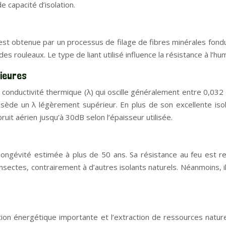
e capacité d’isolation.
 est obtenue par un processus de filage de fibres minérales fondu
ouleaux. Le type de liant utilisé influence la résistance à l’hum
ieures
de conductivité thermique (λ) qui oscille généralement entre 0,032 
ossède un λ légèrement supérieur. En plus de son excellente isol
ruit aérien jusqu’à 30dB selon l’épaisseur utilisée.
longévité estimée à plus de 50 ans. Sa résistance au feu est r
insectes, contrairement à d’autres isolants naturels. Néanmoins, i
ion énergétique importante et l’extraction de ressources natu