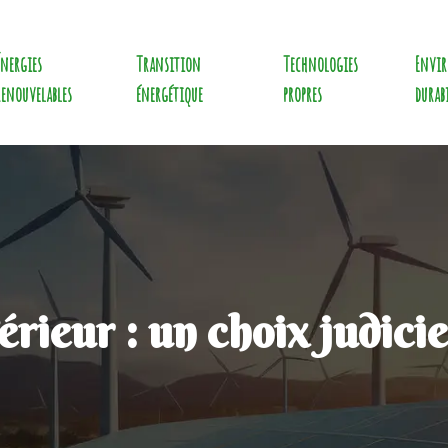
Énergies
Transition
Technologies
Envi
renouvelables
énergétique
propres
durab
rieur : un choix judicie