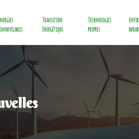
Énergies
Transition
Technologies
Envi
renouvelables
énergétique
propres
durab
uvelles