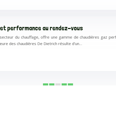
té et performance au rendez-vous
le secteur du chauffage, offre une gamme de chaudières gaz pe
rieure des chaudières De Dietrich résulte d’un…
1
2
3
4
5