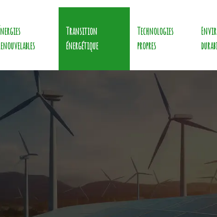
Énergies
Transition
Technologies
Envi
renouvelables
énergétique
propres
durab